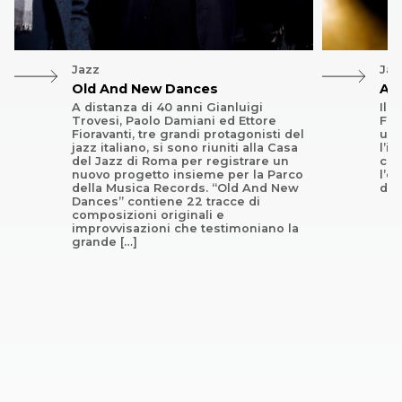
Jazz
Jaz
Old And New Dances
Aro
A distanza di 40 anni Gianluigi
Il 
Trovesi, Paolo Damiani ed Ettore
Fal
Fioravanti, tre grandi protagonisti del
un 
jazz italiano, si sono riuniti alla Casa
l’i
del Jazz di Roma per registrare un
com
nuovo progetto insieme per la Parco
l’e
della Musica Records. “Old And New
di 
Dances” contiene 22 tracce di
composizioni originali e
improvvisazioni che testimoniano la
grande […]