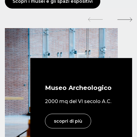
costruzione di uno dei parcheggi ma diversi
Scopri i musei e gli spazi espositivi
problemi, legati alla funzionalità delle imprese
vincitrici della prima gara d’appalto, inducono il
Comune, tra il 1999 e il 2000, ad una serie di atti
amministrativi che culminano nell’affidamento dei
lavori a nuove e più efficienti imprese che
procedono più velocemente. Intanto, nel luglio del
1999, il Comune fonda la società di gestione Musica
per Roma MpR S.p.A, trasformata nel 2004 in
Fondazione con compiti amministrativi, di
organizzazione, di programmazione e produzione
Museo Archeologico
culturale.
2000 mq del VI secolo A.C.
Il
21 aprile 2002
sono inaugurate la Sala Petrassi e la
Sala Sinopoli e successivamente il
21 dicembre
dello
stesso anno viene inaugurata la Sala Santa Cecilia.
scopri di più
Nei primi mesi del 2003 il complesso viene ultimato
e comincia ad operare a pieno regime. Dopo la