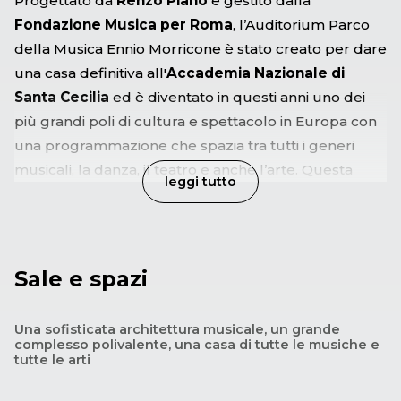
Progettato da
Renzo Piano
e gestito dalla
Fondazione Musica per Roma
, l’Auditorium Parco
della Musica Ennio Morricone è stato creato per dare
una casa definitiva all'
Accademia Nazionale di
Santa Cecilia
ed è diventato in questi anni uno dei
più grandi poli di cultura e spettacolo in Europa con
una programmazione che spazia tra tutti i generi
musicali, la danza, il teatro e anche l’arte.
Questa
leggi tutto
straordinaria struttura, il più importante intervento
urbanistico e culturale realizzato a Roma dagli anni
Sessanta, sorge a pochi minuti dal centro storico, tra
le rive del fiume Tevere, la collina del quartiere
Sale e spazi
Parioli e il Villaggio Olimpico e conta con una
sofisticata architettura. Il grande complesso
Una sofisticata architettura musicale, un grande
polivalente è in grado di soddisfare le esigenze di
complesso polivalente, una casa di tutte le musiche e
tutte le arti
tutti i pubblici, coniugando qualità e spettacolo,
cultura e divertimento.