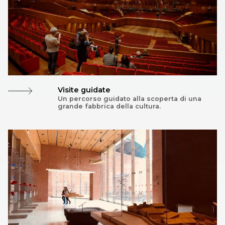
all’imbarbarimento e restituirle quella qualità
straordinaria che ha sempre avuto nella storia.
Strumenti musicali, quindi, immersi nel verde di un
parco della Musica che scende da Villa Glori, avvolge i
grandi liuti dell’Auditorium, i due gioielli dello stadio
Flaminio e del Palazzetto dello Sport e si spinge fino a
viale Tiziano regalando alla città di Roma un grande
Visite guidate
parco di venti ettari abitato dalla Musica
»
Un percorso guidato alla scoperta di una
grande fabbrica della cultura.
Renzo Piano