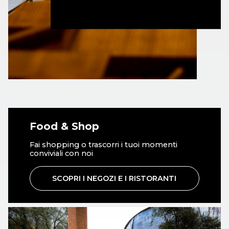
scomparsa del maestro
Ennio Morricone
, avvenuta
nel 2020, l’Auditorium viene a lui intitolato.
«La più bella avventura, per un architetto, è quella di
costruire una sala per concerti.
Forse è ancora più
bello per un liutaio costruire un violino; ma si tratta
(con tutte le differenze di dimensione e di impiego) di
attività molto simili. In fondo si tratta sempre di
costruire strumenti per fare musica e per ascoltare
Food & Shop
musica. È il suono che comanda, è la cassa armonica
che deve saper vibrare con le sue frequenze e la sua
Fai shopping o trascorri i tuoi momenti
conviviali con noi
energia. Io ho avuto l’avventura di costruire spesso per
la musica: dall’Istituto per la Ricerca Acustico Musicale
SCOPRI I NEGOZI E I RISTORANTI
di Parigi con Pierre Boulez e Luciano Berio, al
Prometeo con Luigi Nono, alla sala di Berlino alla
Potsdamer Platz, alla sala del Lingotto di Torino, alla
Sala Niccolò Paganini a Parma e ora all’Auditorium di