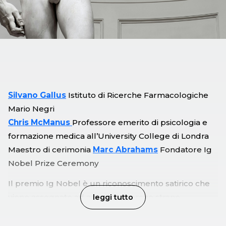
Silvano Gallus
Istituto di Ricerche Farmacologiche
Mario Negri
Chris McManus
Professore emerito di psicologia e
formazione medica all’University College di Londra
Maestro di cerimonia
Marc Abrahams
Fondatore Ig
Nobel Prize Ceremony
Il premio Ig Nobel è un riconoscimento satirico che
viene assegnato ad autori di ricerche strane,
leggi tutto
divertenti, e perfino assurde, che prima fanno ridere
e poi danno da pensare. In questa prima serata