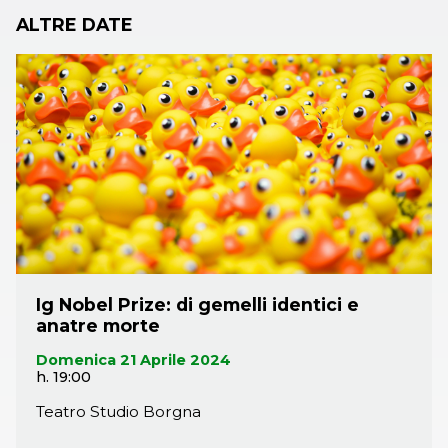
ALTRE DATE
dedicata agli Ig Nobel scopriremo che si possono
impiegare ore di studio e di ricerca, ottenendo anche
una certa popolarità, studiando le virtù benefiche
della pizza prodotta in Italia e la scarsa accuratezza
degli scultori antichi nella rappresentazione dei
genitali maschili.
Ig Nobel Prize: di gemelli identici e
anatre morte
Domenica 21 Aprile 2024
h. 19:00
Teatro Studio Borgna