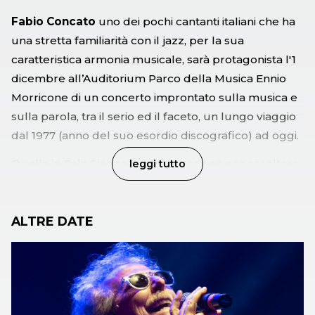
Fabio Concato
uno dei pochi cantanti italiani che ha
una stretta familiarità con il jazz, per la sua
caratteristica armonia musicale, sarà protagonista l'1
dicembre all’Auditorium Parco della Musica Ennio
Morricone di un concerto improntato sulla musica e
sulla parola, tra il serio ed il faceto, un lungo viaggio
dal 1977 (anno del suo esordio discografico) ad oggi.
Quello in Sala Sinopoli sarà l'occasione per ascoltare
leggi tutto
non solo i grandi successi del cantautore italiano, ma
anche tanti altri brani del suo ricco repertorio che ha
ALTRE DATE
ormai 45 anni (ma che non li dimostra affatto). Da
quelle “Storie di sempre” (1977, appunto) il pubblico
ha subito compreso di avere a che fare con un
autore elegante, capace di grande autoironia,
sempre attento alle tematiche ambientali, sociali e