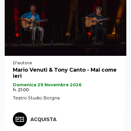
(chitarre) e
Gabriele
Palazzi
(batteria).
D'autore
Mario Venuti & Tony Canto - Mai come
ieri
Domenica 29 Novembre 2026
h. 21:00
Teatro Studio Borgna
ACQUISTA