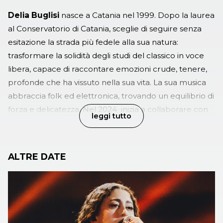
Delia Buglisi
nasce a Catania nel 1999. Dopo la laurea
al Conservatorio di Catania, sceglie di seguire senza
esitazione la strada più fedele alla sua natura:
trasformare la solidità degli studi del classico in voce
libera, capace di raccontare emozioni crude, tenere,
profonde che ha vissuto nella sua vita. La sua musica
abbraccia folk ed elettronica, trovando un equilibrio di
forza e delicatezza. Nel 2024 inizia a collaborare con
leggi tutto
autori e musicisti di rilievo, esibendosi anche come
opening act di Serena Brancale. Nel 2025 inizia il
percorso a X Factor e fin dalle audizioni riscuote un
ALTRE DATE
grande successo. Presenta una suite di brani, da lei
riarrangiati, dei più grandi cantautori italiani e
internazionali. Fino ad arrivare a presentare il suo
inedito “Sicilia bedda” che è un inno alla propria terra,
alle proprie radici, e a quella malinconia che assale