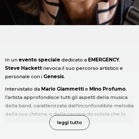
In un
evento speciale
dedicato a
EMERGENCY
,
Steve Hackett
rievoca il suo percorso artistico e
personale con i
Genesis
.
Intervistato da
Mario Giammetti
e
Mino Profumo
,
l’artista approfondisce tutti gli aspetti della musica
della band, caratterizzata dall'inconfondibile melodia
della sua chitarra, e della carriera da solista che lo
vede protagonista di tour mondiali.
leggi tutto
Con la partecipazione musicale di
Francesco