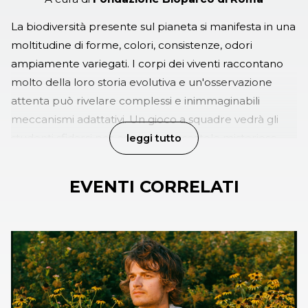
La biodiversità presente sul pianeta si manifesta in una
moltitudine di forme, colori, consistenze, odori
ampiamente variegati. I corpi dei viventi raccontano
molto della loro storia evolutiva e un'osservazione
attenta può rivelare complessi e inimmaginabili
meccanismi adattativi. Un gioco a squadre vedrà gli
studenti sfidarsi per conquistare scatole misteriose
leggi tutto
contenenti i segreti della natura; per scoprire quanto
siano diversi i denti di una tigre da quelli degli elefanti,
EVENTI CORRELATI
come sia possibile stare in acqua e non bagnarsi
oppure conoscere animali capaci di diventare invisibili.
Foto di Massimiliano Di Giovanni Fondazione Bioparco di Roma