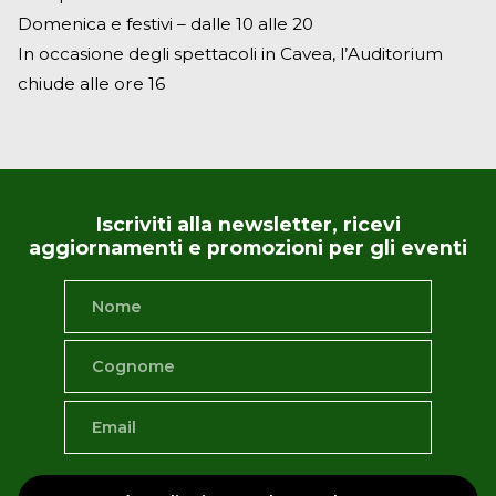
Libri Come Potere
, a cura di Michele De Mieri,
Domenica e festivi – dalle 10 alle 20
Rosa Polacco e Marino Sinibaldi, si terrà all'
In occasione degli spettacoli in Cavea, l’Auditorium
Auditorium Parco della Musica di Roma Ennio
chiude alle ore 16
Morricone dal 23 al 26 marzo 2023.
Ingresso gratuito fino ad esaurimento posti
disponibili.
Iscriviti alla newsletter, ricevi
È possibile scaricare il biglietto registrandosi sul sito
aggiornamenti e promozioni per gli eventi
Ticketone.it o presso botteghino dell’Auditorium
Parco della Musica Ennio Morricone.