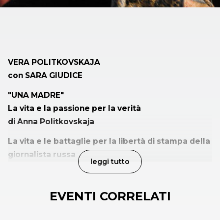
VERA POLITKOVSKAJA
con SARA GIUDICE
"UNA MADRE"
La vita e la passione per la verità
di Anna Politkovskaja
La vita e le battaglie per la libertà di stampa della
giornalista russa
leggi tutto
di “Novaja Gazeta” raccontate per la prima volta
dalla figlia Vera
EVENTI CORRELATI
modera Marino Sinibaldi
“Mia madre è sempre stata una persona scomoda,