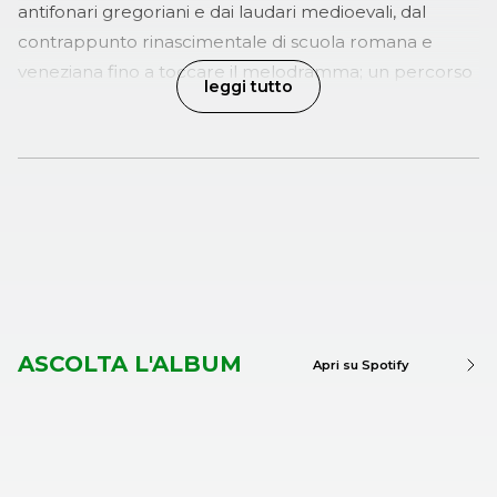
antifonari gregoriani e dai laudari medioevali, dal
contrappunto rinascimentale di scuola romana e
veneziana fino a toccare il melodramma; un percorso
leggi tutto
nel tempo e nel sound italico interamente
interpretato da artisti che si sono distinti per la loro
capacità di rinnovare la tradizione. I brani hanno tutti
arrangiamenti inediti, preparati appositamente dal
Maestro Mario Corvini
per valorizzare sia i raffinati
fraseggi di
Rosario Giuliani
che gli avvolgenti timbri di
ricerca del
MAC Saxophone Quartet
, uno dei
quartetti più apprezzati per la loro opera di tutela ed
innovazione della scuola italiana.
ASCOLTA L'ALBUM
Apri su Spotify