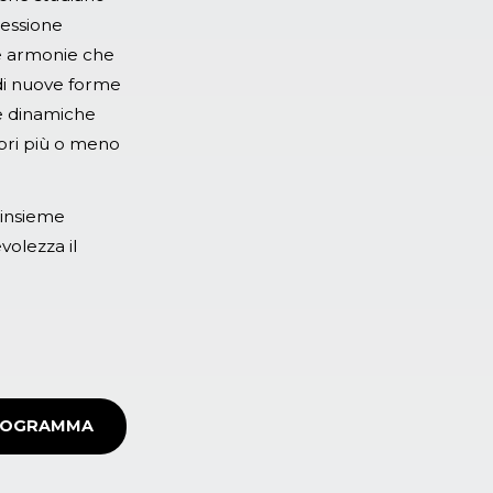
ressione
le armonie che
e di nuove forme
 le dinamiche
bri più o meno
 insieme
volezza il
PROGRAMMA