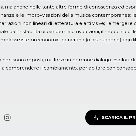
i, ma anche nelle tante altre forme di conoscenza ed esp
onanze e le improvvisazioni della musica contemporanea; 
arrazioni non lineari di letteratura e arti visive; l’emerger
ale dall’instabilità di pandemie o rivoluzioni; il modo in cui
omplessi sistemi economici generano (o distruggono) equili
 non sono opposti, ma forze in perenne dialogo. Esplorarli
iare a comprendere il cambiamento, per abitare con consape
SCARICA IL 