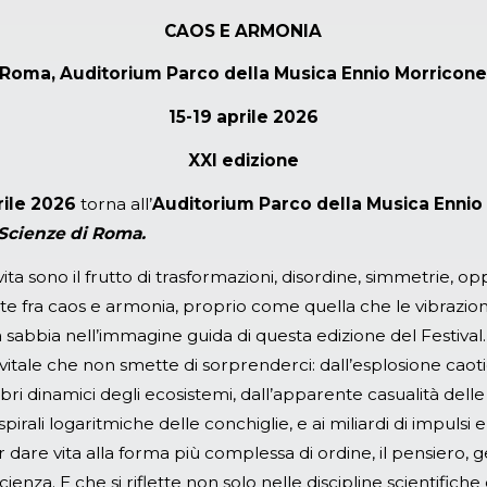
CAOS E ARMONIA
Roma, Auditorium Parco della Musica Ennio Morricon
15-19 aprile 2026
XXI edizione
prile 2026
torna all’
Auditorium Parco della Musica Ennio 
 Scienze di Roma.
vita sono il frutto di trasformazioni, disordine, simmetrie, o
te fra caos e armonia, proprio come quella che le vibrazio
 sabbia nell’immagine guida di questa edizione del Festival
itale che non smette di sorprenderci: dall’esplosione caoti
ibri dinamici degli ecosistemi, dall’apparente casualità dell
pirali logaritmiche delle conchiglie, e ai miliardi di impulsi el
dare vita alla forma più complessa di ordine, il pensiero,
ienza. E che si riflette non solo nelle discipline scientifich