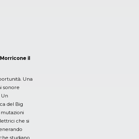
e
Morricone il
pportunità. Una
ni sonore
. Un
ca del Big
e mutazioni
ettrici che si
 generando
e che studiano