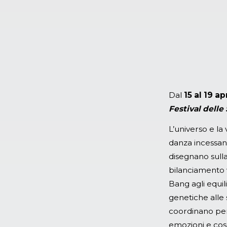
Dal
15 al 19 a
Festival delle
L’universo e la 
danza incessan
disegnano sulla
bilanciamento v
Bang agli equil
genetiche alle s
coordinano per 
emozioni e cosc