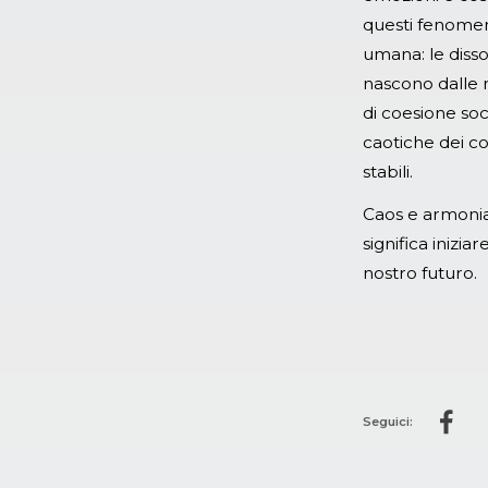
questi fenomen
umana: le diss
nascono dalle n
di coesione soci
caotiche dei c
stabili.
Caos e armonia
significa iniz
nostro futuro.
Seguici: