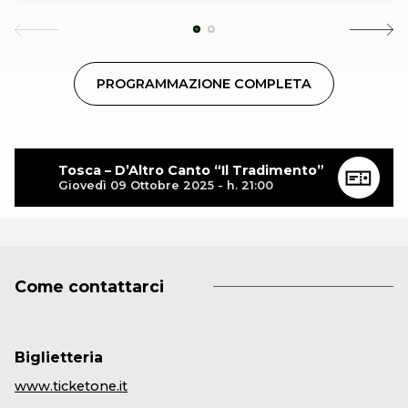
quello della scoperta e della rivisitazione musicale. Sul
palco la padrona di casa, Tosca, coinvolge artisti amici
in quello che si può definire un “passachitarra” e tra
PROGRAMMAZIONE COMPLETA
ricordi, aneddoti e citazioni accompagna il pubblico
attraverso paesaggi sonori poco conosciuti, brani
famosi eseguiti in altre lingue, rivisitazioni di hit, canzoni
introvabili scoperte per caso e omaggi ai grandi
Tosca – D’Altro Canto “Il Tradimento”
maestri.
Giovedì 09 Ottobre 2025 - h. 21:00
«Niente male per quella che è nata come una vera e
propria scommessa, non uno dei miei concerti, ma una
sperimentazione per uno spettacolo che coniughi
Come contattarci
contemporaneamente happening, teatro, televisione,
musica, racconti»,
spiega
Tosca
.
«L’idea è semplice:
creare una casa dove tanti artisti si incontrano per
Biglietteria
raccontarsi, divertirsi e scambiarsi musica. In attesa del
www.ticketone.it
mio prossimo progetto discografico in studio,