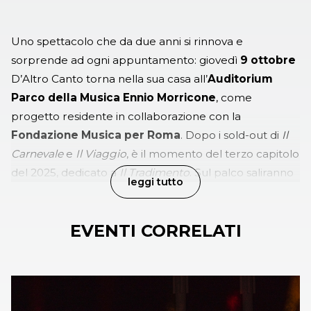
Uno spettacolo che da due anni si rinnova e
sorprende ad ogni appuntamento: giovedì
9 ottobre
D’Altro Canto torna nella sua casa all’
Auditorium
Parco della Musica Ennio Morricone
, come
progetto residente in collaborazione con la
Fondazione Musica per Roma
. Dopo i sold-out di
Il
Carnevale
e
Il Viaggio
, è il momento del terzo capitolo
del 2025, dedicato a
Il Tradimento
. Sul palco saliranno
leggi tutto
Rocco Papaleo, Irene Grandi, Luca Barbarossa
e
Beatrice Arnera
, ospiti pronti a lasciarsi coinvolgere
EVENTI CORRELATI
in un gioco di musica, racconti e divertissement,
affrontando con leggerezza e complicità un tema
tanto universale quanto pungente. L’appuntamento
seguente sarà l’ultimo, ovvero il
19 dicembre
con
Il
Natale
. Gli ospiti saranno annunciati circa un mese