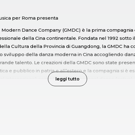
sica per Roma presenta
 Modern Dance Company (GMDC) è la prima compagnia 
sionale della Cina continentale. Fondata nel 1992 sotto i
ella Cultura della Provincia di Guangdong, la GMDC ha co
o sviluppo della danza moderna in Cina accogliendo danz
grande talento. Le creazioni della GMDC sono state prese
tica e pubblico in patria e all’estero e la compagnia si è esi
al internazionali come l’India International dance festival
leggi tutto
an Arts, The Holland dance festival, The International festiv
ance a Venezia. A Roma presenta le creazioni di due core
i della sua scuderia.