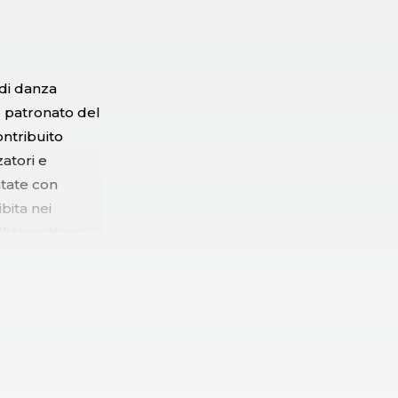
di danza
l patronato del
ntribuito
atori e
ntate con
bita nei
, l’Hong Kong
al of
ografi tra i