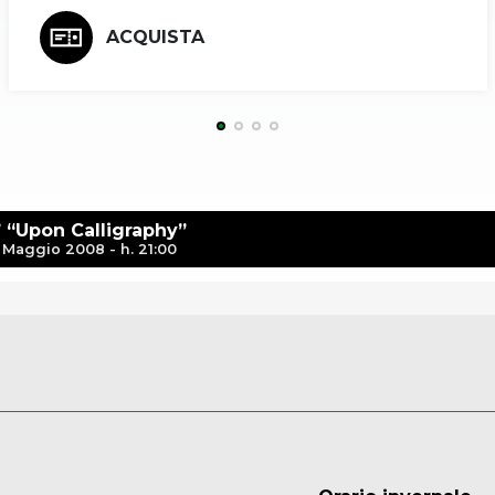
ACQUISTA
” “Upon Calligraphy”
 Maggio 2008 - h. 21:00