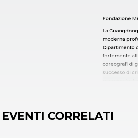
Fondazione Mu
La Guangdong
moderna profes
Dipartimento d
fortemente all
coreografi di 
successo di cri
maggiori festiv
festival of Asi
Contemporary d
più interessant
EVENTI CORRELATI