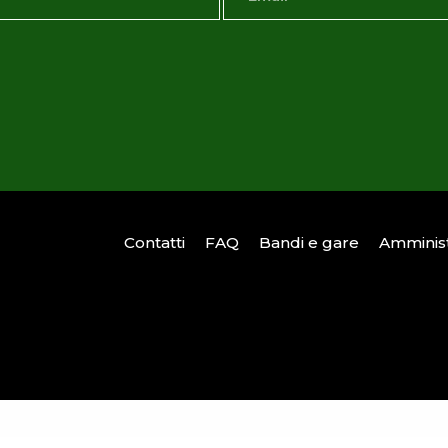
Contatti
FAQ
Bandi e gare
Amminist