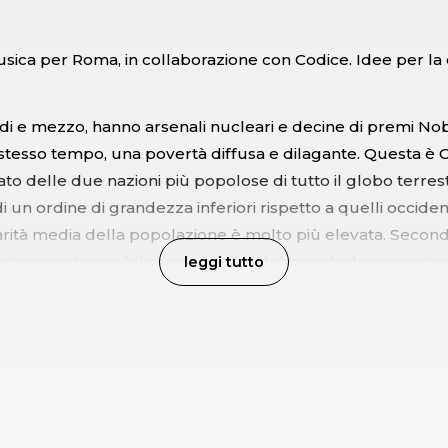
ica per Roma, in collaborazione con Codice. Idee per la 
rdi e mezzo, hanno arsenali nucleari e decine di premi Nob
 stesso tempo, una povertà diffusa e dilagante. Questa è C
ato delle due nazioni più popolose di tutto il globo terres
i un ordine di grandezza inferiori rispetto a quelli occident
larità media della popolazione è molto più elevata. Secon
a superpotenza è il nuovo centro del mondo: le speranze 
leggi tutto
hi di catastrofi, il riscatto dalla miseria e la guerra all’inq
epressione dipendono dal comportamento, nel prossimo fu
enza asiatica. Diventa dunque sempre più importante rif
olo della scienza e della ricerca nel luogo dove, sotto molti 
ossimi decenni il destino di tutta l’umanità e del mondo in