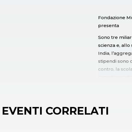
Fondazione Mus
presenta
Sono tre milia
scienza e, allo
India, l’aggreg
stipendi sono d
contro, la sco
esperti, quest
così come i risc
libertà o la r
nuova superpot
EVENTI CORRELATI
quale sia il ru
deciderà nei pr