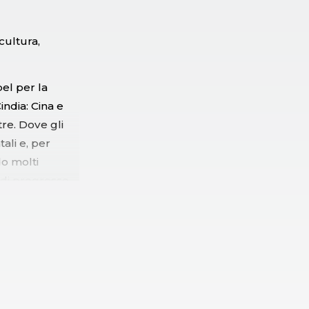
cultura,
el per la
india: Cina e
tre. Dove gli
ali e, per
do molti
di progresso,
uinamento, la
turo, della
lettere su
aspetti, si
 cui viviamo.