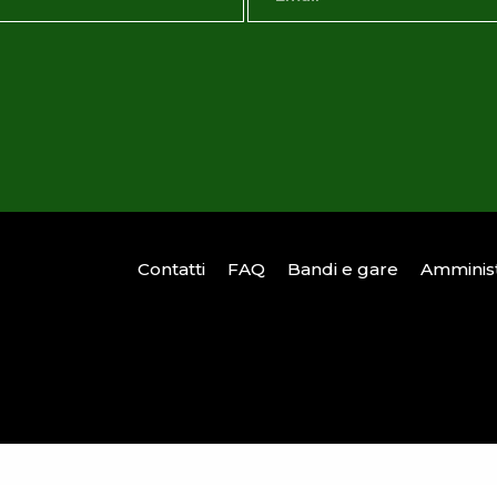
Contatti
FAQ
Bandi e gare
Amminist