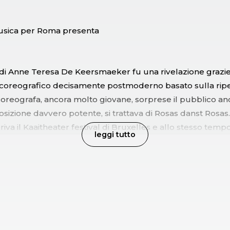
sica per Roma presenta
di Anne Teresa De Keersmaeker fu una rivelazione grazie 
coreografico decisamente postmoderno basato sulla ripe
oreografa, ancora molto giovane, sorprese il pubblico an
izione davvero potente, si trattava di Rosas danst Rosas
iva il Kaaitheater festival di Bruxelles e allo stesso temp
leggi tutto
ale della compagnia Rosas. Le quattro danzatrici - Anne Te
ichèle Anne De Mey, Fumiyo Ikeda e Adriana Borriello – 
uppo. Le musiche di Rosas danst Rosas furono composte
rmeersch e presero vita parallelamente alla coreografia
osas ebbe un successo internazionale enorme e fu porta
n tournée in tutto il mondo. E’ diventato un classico e un
osas. Prefigura tutte le tensioni e le dialettiche che caratt