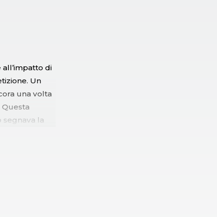
all’impatto di
tizione. Un
cora una volta
. Questa
o segnava la
resa De
furono i primi
 da Thierry De
.
to
’icona nel
erizzeranno il