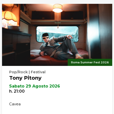
ivo della De Keersmaeker. A 25 anni dalla sua creazione 
ato da centinaia di ballerini. Divenne persino un film nel 
. Oggi, 25 anni dopo, Anne Teresa sale nuovamente sul 
re membri di seconda generazione Cynthia Loemij, Sarah
issen e per ridare vita ad un capolavoro che non ha età
Roma Summer Fest 2026
Pop/Rock | Festival
Tony Pitony
Sabato 29 Agosto 2026
h. 21:00
Cavea