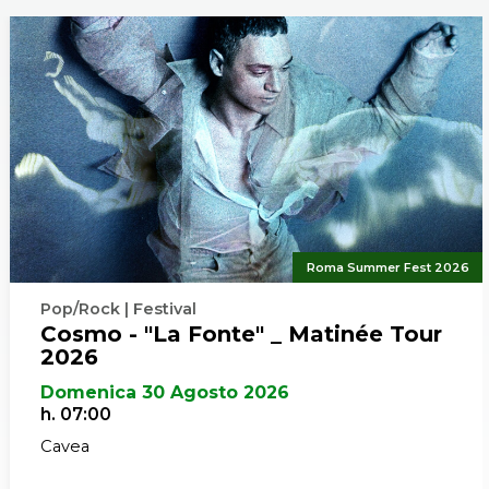
è stato
’97 grazie a
palco per
 Ludi and
.
Roma Summer Fest 2026
Pop/Rock | Festival
Cosmo - "La Fonte" _ Matinée Tour
2026
Domenica 30 Agosto 2026
h. 07:00
Cavea