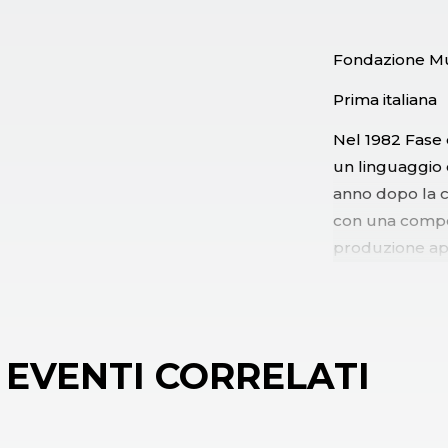
Fondazione Mu
Prima italiana
Nel 1982 Fase 
un linguaggio 
anno dopo la c
con una compos
produzione apr
nascita uffici
Keersmaeker, M
membri del gr
Mey e Peter Ve
EVENTI CORRELATI
Rosas danst R
ripetutamente i
repertorio di R