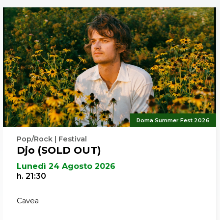
lavoro success
imparato e danz
Thierry De Mey
danzarlo con t
Samantha Van W
Roma Summer Fest 2026
Pop/Rock | Festival
Djo (SOLD OUT)
Lunedì 24 Agosto 2026
h. 21:30
Cavea