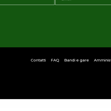
Contatti
FAQ
Bandi e gare
Amminist