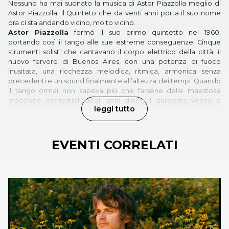
Nessuno ha mai suonato la musica di Astor Piazzolla meglio di
Astor Piazzolla. Il Quinteto che da venti anni porta il suo nome
ora ci sta andando vicino, molto vicino.
Astor Piazzolla
formò il suo primo quintetto nel 1960,
portando così il tango alle sue estreme conseguenze. Cinque
strumenti solisti che cantavano il corpo elettrico della città, il
nuovo fervore di Buenos Aires, con una potenza di fuoco
inusitata, una ricchezza melodica, ritmica, armonica senza
precedenti e un sound finalmente all’altezza dei tempi. Quando
il tango ormai non sapeva più che farsene delle maestose
macchine orchestrali degli anni d’oro, il quintetto venne a
leggi tutto
indicare le nuove strade da percorrere.
Sebbene oggi Piazzolla sia uno dei compositori contemporanei
più eseguiti al mondo e il suo catalogo comprenda oltre mille
composizioni per gli ensemble più diversi, il quintetto fu sempre
EVENTI CORRELATI
la sua formazione prediletta, la più innovativa, un laboratorio di
sperimentazione permanente. Per questo la Fondazione Astor
Piazzolla, nata per proteggere e diffondere il suo enorme
lascito, ha creato il
Quinteto Astor Piazzolla
con la direzione
di Laura Escalada Piazzolla. Da oltre venti anni girano i teatri del
mondo suonando gli inestimabili arrangiamenti autografi e
riportando alla luce gioielli pressoché inediti. L’attuale
formazione riunisce cinque dei migliori musicisti argentini con
una solida preparazione di tango alle spalle, come sarebbe