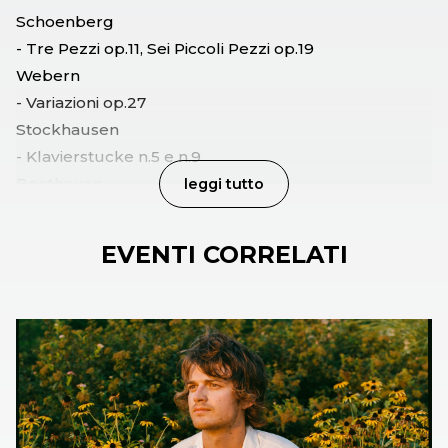
Schoenberg
- Tre Pezzi op.11, Sei Piccoli Pezzi op.19
Webern
- Variazioni op.27
Stockhausen
- Klavierstucke n.5 e n.9
Beethoven
leggi tutto
- Sonata n.24 in fa diesis maggiore op.78, Sonata n.23
in fa minore op.57 "Appassionata
EVENTI CORRELATI