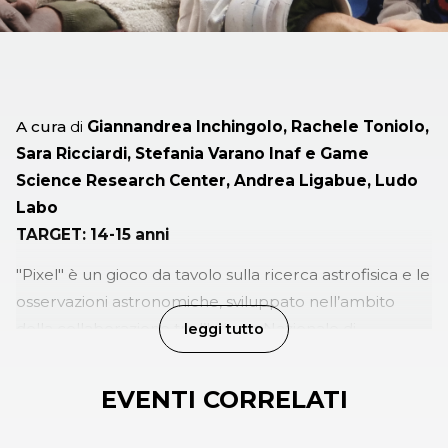
A cura
di
Giannandrea Inchingolo, Rachele Toniolo,
Sara Ricciardi, Stefania Varano Inaf e Game
Science Research Center, Andrea Ligabue, Ludo
Labo
TARGET: 14-15 anni
"Pixel"
è un gioco da tavolo sulla ricerca astrofisica e le
osservazioni astronomiche, sviluppato nell’ambito
della collaborazione tra l’Istituto Nazionale di
leggi tutto
Astrofisica e il Game Science Research Centre. Il gioco
si basa sullo studio degli oggetti dell’Universo e la loro
EVENTI CORRELATI
osservazione con un dettaglio (risoluzione) sempre
migliore. "Pixel" è pensato per giocatori e giocatrici dai