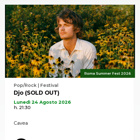
12 anni in su che abbiano voglia di conoscere e
sperimentare in modo divertente come funziona la
ricerca astrofisica.
Roma Summer Fest 2026
Pop/Rock | Festival
Djo (SOLD OUT)
Lunedì 24 Agosto 2026
h. 21:30
Cavea