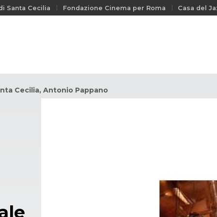
i Santa Cecilia
Fondazione Cinema per Roma
Casa del Ja
anta Cecilia, Antonio Pappano
ale