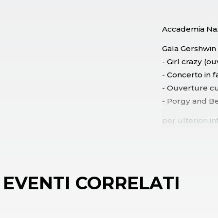
Accademia Nazi
Gala Gershwin
- Girl crazy (o
- Concerto in f
- Ouverture c
- Porgy and Bes
per ulteriori 
EVENTI CORRELATI