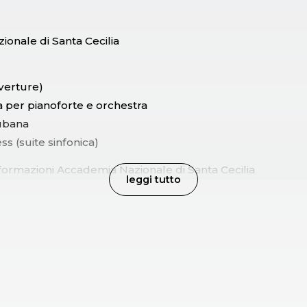
onale di Santa Cecilia
uverture)
a per pianoforte e orchestra
ubana
s (suite sinfonica)
informazioni Accademia Nazionale di Santa Cecilia
leggi tutto