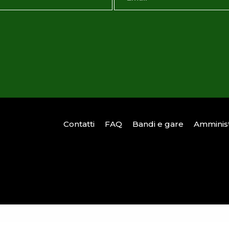
Contatti
FAQ
Bandi e gare
Amminist