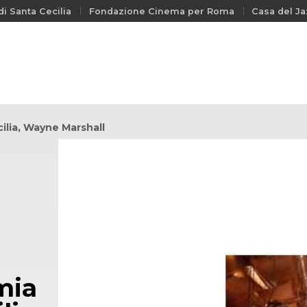
i Santa Cecilia
Fondazione Cinema per Roma
Casa del Ja
ilia, Wayne Marshall
mia