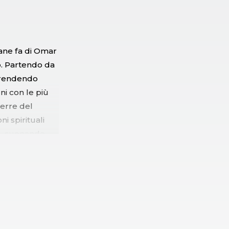
cane fa di Omar
. Partendo da
 prendendo
ni con le più
terre del
i spirituali
ve, suonando
a tutta la sua
sare
pionamenti,
 e trascinante.
der ma sono i