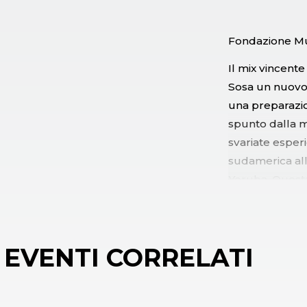
Fondazione Mu
Il mix vincente
Sosa un nuovo
una preparazion
spunto dalla m
svariate esperi
sudamerica all
Yoruba. Questa
con big band, g
incredibile ver
l'elettronica 
EVENTI CORRELATI
loop e delay ch
Omar Sosa ha re
suoi concerti 