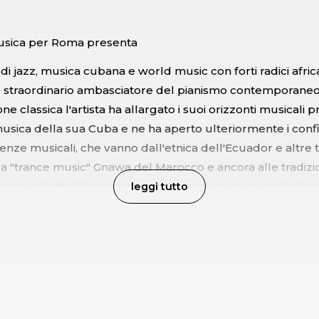
sica per Roma presenta
 di jazz, musica cubana e world music con forti radici afri
 straordinario ambasciatore del pianismo contemporaneo
e classica l'artista ha allargato i suoi orizzonti musicali
usica della sua Cuba e ne ha aperto ulteriormente i confi
enze musicali, che vanno dall'etnica dell'Ecuador e altre 
a "trance music" Gnawa del Marocco e ancora alle tradizion
 sua ecletticità si riscontra nelle produzioni musicali do
leggi tutto
ruppi di soli percussionisti, in duo e da solo, Sosa dimostr
satilità. Già straordinario come pianista, Sosa ha iniziato a u
con rara intelligenza, aggiungendo al suo sound echi, cam
e rendono la sua musica ancora più polifonica, poliritmica
gistrato sino ad oggi quattordici dischi nelle vesti di lea
che lo rendono incomparabile e indimenticabile.