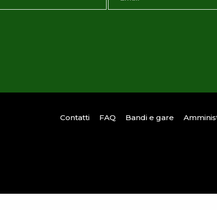
Contatti
FAQ
Bandi e gare
Amminist