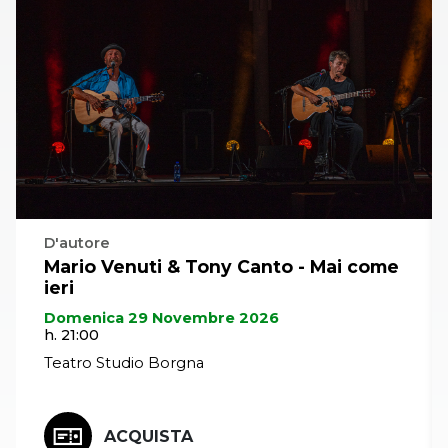
commovente e tante altre hit, senza dimenticare
“Napoli”, recentemente diventato ufficialmente
l’inno della squadra azzurra.
D'autore
Mario Venuti & Tony Canto - Mai come
ieri
Domenica 29 Novembre 2026
h. 21:00
Teatro Studio Borgna
ACQUISTA