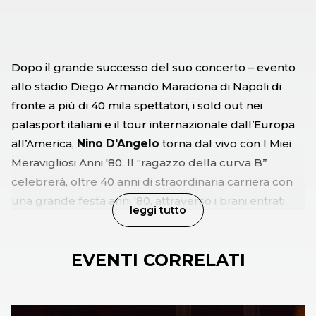
Dopo il grande successo del suo concerto – evento
allo stadio Diego Armando Maradona di Napoli di
fronte a più di 40 mila spettatori, i sold out nei
palasport italiani e il tour internazionale dall’Europa
all’America,
Nino D'Angelo
torna dal vivo con I Miei
Meravigliosi Anni '80. Il “ragazzo della curva B”
celebrerà, oltre 40 anni di straordinaria carriera con
una grande festa anni '80, attraverso i brani entrati
leggi tutto
nel cuore di più generazioni come "A' Discoteca", inno
nelle discoteche italiane negli anni Ottanta, "Jamaica"
EVENTI CORRELATI
con il suo ritmo coinvolgente, " Popcorn e Patatine"
pezzo che ha accompagnato l’omonimo film e
racconta la bellezza di un amore spensierato,
"Maledetto Treno" un brano toccante dal testo