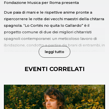
Fondazione Musica per Roma presenta
Due paia di mani e le rispettive anime pronte a
ripercorrere le rotte dei vecchi maestri della chitarra
spagnola. “Lo Cortés no quita lo Gallardo” è il
progetto comune di due dei migliori chitarristi
spagnoli contemporanei: un meticoloso lavoro di
ibridazione, condotto a partire da brani di entrambi, in
cui la musica si erge al di sopra di tutto grazie alla
leggi tutto
sintonia tra i due strumentisti. José María Gallardo
del Rey e Miguel Ángel Cortés, eredi entrambi di una
EVENTI CORRELATI
tradizione ermetica, presentano il progetto
chitarristico più ambizioso tra quelli attuali. Con la
loro musica e una mentalità aperta, si propongono di
abbattere alcuni robusti muri della tradizione
spagnola. Hanno a disposizione ottimi arnesi. Il
piccone delle loro mani e scroscianti sonate che