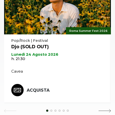
hanno raccolto il consenso di tutti. Gallardo e Cortés
ospiteranno sul palco al celebre cantaora gitana
Esperanza Fernández che aveva già inaugurato
l’edizione del 2007 con un recital memorabile. (Pablo
San Nicasio)
Roma Summer Fest 2026
Pop/Rock | Festival
Djo (SOLD OUT)
Lunedì 24 Agosto 2026
h. 21:30
Cavea
ACQUISTA