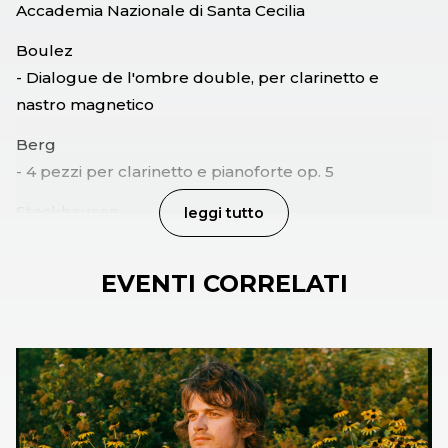
Accademia Nazionale di Santa Cecilia
Boulez
- Dialogue de l'ombre double, per clarinetto e
nastro magnetico
Berg
- 4 pezzi per clarinetto e pianoforte op. 5
Stockhausen
leggi tutto
- Klavierstück VII e IX
Liszt
EVENTI CORRELATI
- Nuvole grigie
Liszt
- Disastro
Liszt
- La lugubre gondola