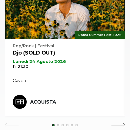
Liszt
- Richard Wagner – Venezia
Liszt
Roma Summer Fest 2026
- Sonata in si minore
Pop/Rock | Festival
per ulteriori informazioni Accademia Nazionale di
Djo (SOLD OUT)
Santa Cecilia
Lunedì 24 Agosto 2026
h. 21:30
Cavea
ACQUISTA