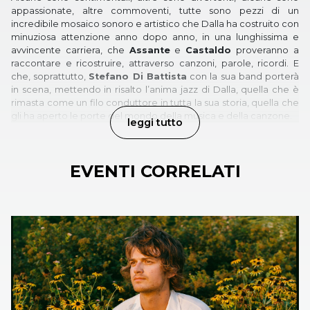
appassionate, altre commoventi, tutte sono pezzi di un
incredibile mosaico sonoro e artistico che Dalla ha costruito con
minuziosa attenzione anno dopo anno, in una lunghissima e
avvincente carriera, che
Assante
e
Castaldo
proveranno a
raccontare e ricostruire, attraverso canzoni, parole, ricordi. E
che, soprattutto,
Stefano Di Battista
con la sua band porterà
in scena, mettendo in risalto l’anima jazz di Dalla, quella che è
rimasta come un filo conduttore in tutta la sua storia, quella che
gli ha aperto le porte del mondo della musica e della canzone.
leggi tutto
EVENTI CORRELATI