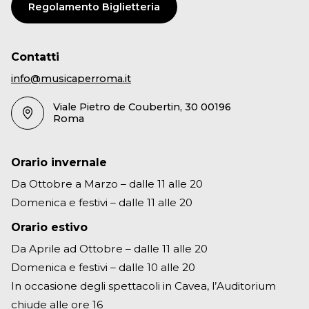
Regolamento Biglietteria
trasformazione è la sussunzione della scienza
dentro la macchina economica capitalistica. La
potenza manipolativa conseguita dalla scienza – o
Contatti
meglio, dalla sempre più rapida utilizzazione
info@musicaperroma.it
tecnologica delle sue scoperte – dà alle attività
Viale Pietro de Coubertin, 30 00196
produttive delle società industriali una capacità
Roma
senza precedenti di alterazione del mondo vivente.
L’evoluzione generale del pianeta viene ormai
Orario invernale
incorporata nella macchina della produzione,
diventando parte della storia delle società umane.
Da Ottobre a Marzo – dalle 11 alle 20
Oggi, la possibilità futura di salvare la vita sulla Terra
Domenica e festivi – dalle 11 alle 20
è affidata all’unificazione delle scienze. Tutti i
Orario estivo
processi umani andranno riconsiderati all’interno
Da Aprile ad Ottobre – dalle 11 alle 20
degli equilibri complessi e delicati del vivente. Una
Domenica e festivi – dalle 10 alle 20
nuova scienza della natura dovrà ispirare la condotta
In occasione degli spettacoli in Cavea, l’Auditorium
degli individui, delle imprese, degli Stati. Si
chiude alle ore 16