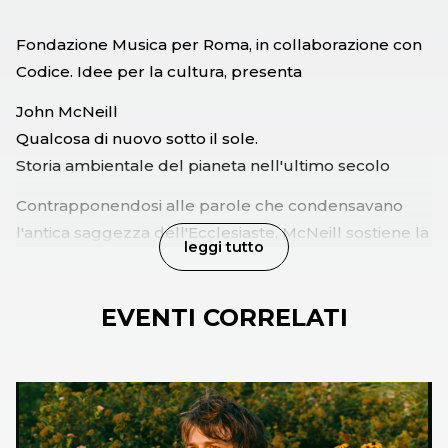
Fondazione Musica per Roma, in collaborazione con
Codice. Idee per la cultura, presenta
John McNeill
Qualcosa di nuovo sotto il sole.
Storia ambientale del pianeta nell'ultimo secolo
Contrapponendosi alle parole che condensavano
l'antica saggezza dell'Ecclesiaste, McNeill sostiene la
leggi tutto
radicale portata dei cambiamenti che l'uomo del
secolo scorso ha introdotto nel mondo fisico.
EVENTI CORRELATI
Inconsapevolmente il genere umano ha sottoposto
la Terra a un esperimento non controllato di
dimensioni gigantesche. Col passare del tempo,
questo si rivelerà l'aspetto più importante della
storia del XX secolo: più della Seconda Guerra