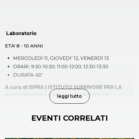
Laboratorio
ETA' 8 - 10 ANNI
MERCOLEDÌ 11, GIOVEDI’ 12, VENERDÌ 13
ORARI: 9:30-10:30; 11:00-12:00; 12:30-13:30
DURATA: 60’
A cura di ISPRA | ISTITUTO SUPERIORE PER LA
PROTEZIONE E LA RICERCA AMBIENTALE
leggi tutto
Il progetto educativo, focalizzato sulla vita nel Mar
Mediterraneo, ha l’importante obiettivo di far
EVENTI CORRELATI
conoscere
ai bambini questo ambiente e gli animali
che lo abitano per imparare a rispettarli e ad
averne