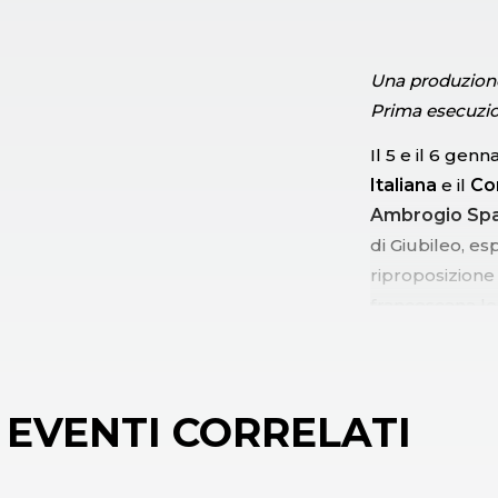
Una produzion
Prima esecuzio
Il 5 e il 6 genn
Italiana
e il
Co
Ambrogio Sp
di Giubileo, es
riproposizione 
francescana le
trovò in Franc
laude, lo spett
popolare italian
EVENTI CORRELATI
e popolare, che
Bambino Salvato
presepi, pastor