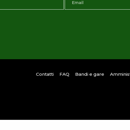
Contatti
FAQ
Bandi e gare
Amminist