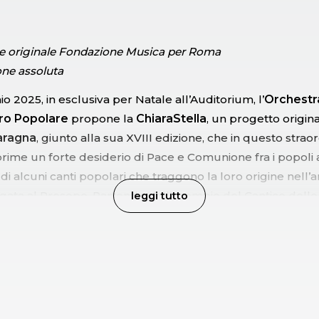
e originale Fondazione Musica per Roma
ne assoluta
aio 2025, in esclusiva per Natale all’Auditorium, l’
Orchestr
ro Popolare
propone la
ChiaraStella
, un progetto origina
aragna
, giunto alla sua XVIII edizione, che in questo stra
prime un forte desiderio di Pace e Comunione fra i popoli 
di alcuni canti popolari che traggono la loro origine nell’a
gata al Presepe. Partendo dall’esempio del Cantico delle
leggi tutto
esco d'Assisi un grande interprete e poeta e dalla ricchezz
acolo propone una serie di canti tratti dalla ricca tradizion
a. Si tratta di preziosi gioielli di devozione festosa, dal ca
 descrivono la grandezza del Creato e la felicità per la n
re. Grazie alla straordinaria bellezza dei racconti, filastro
ali e suoni di zampogna che suscitano fra tutti i presenti 