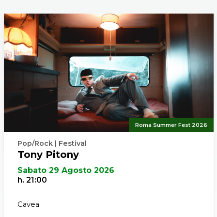
a della “Santa Allegrezza” del Natale, la
ChiaraStella
, si
, una grande festa popolare che coinvolge ogni tipo di p
ello dei bambini: un appuntamento imperdibile in Auditor
Roma Summer Fest 2026
Pop/Rock | Festival
Tony Pitony
Sabato 29 Agosto 2026
h. 21:00
Cavea