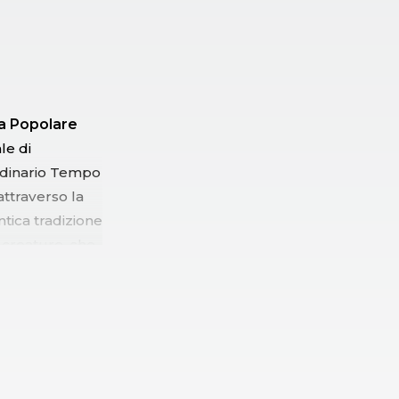
a Popolare
le di
ordinario Tempo
attraverso la
ntica tradizione
 creature, che
a di antiche
e sacra
rattere mistico
ascita del
cche, storie di
una forte