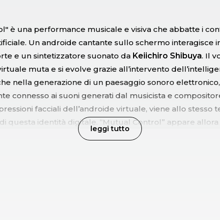
l" è una performance musicale e visiva che abbatte i confi
rtificiale. Un androide cantante sullo schermo interagisce 
rte e un sintetizzatore suonato da
Keiichiro Shibuya
. Il v
irtuale muta e si evolve grazie all’intervento dell’intelligen
e nella generazione di un paesaggio sonoro elettronico,
nte connesso ai suoni generati dal musicista e compositore
pressioni facciali dell’androide virtuale, viene allo stesso
di questa identità digitale. “Mutual Control” appare allo
leggi tutto
mpatto dell’AI sugli esseri umani e sull’influenza della te
e sulle nostre azioni.
to annullato. È previsto il rimborso monetario nelle se