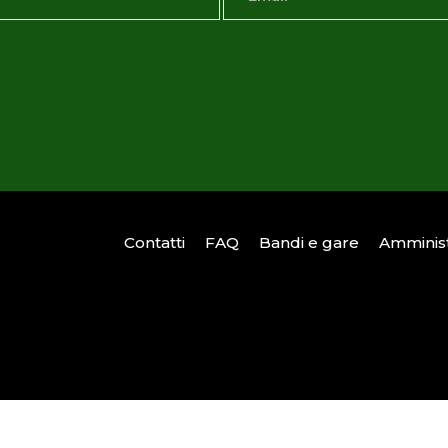
Contatti
FAQ
Bandi e gare
Amminist