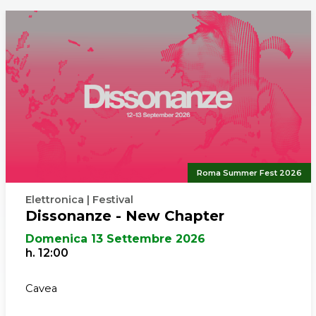
ri che hanno acquistato il biglietto sul sito
TicketOne.it
e tra
veranno il riaccredito in automatico sullo stesso strument
n fase di acquisto, senza la necessità di procedere ad alcuna r
ri che hanno acquistato il biglietto presso la biglietteria de
 Musica Ennio Morricone dovranno presentarsi allo stesso 
biglietto per ottenerne il rimborso, entro e non oltre il 30
Roma Summer Fest 2026
Elettronica | Festival
Dissonanze - New Chapter
Domenica 13 Settembre 2026
h. 12:00
Cavea