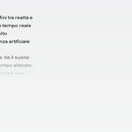
ni tra realtà e
in tempo reale
olto
za artificiale
. Se il suono
 tempo alterato
ra come una
cnologia sui
guenti