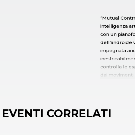
“Mutual Contro
intelligenza a
con un pianofo
dell’androide v
impegnata anch
inestricabilme
controlla le es
dai movimenti 
metafora dell’i
nostri pensieri 
EVENTI CORRELATI
L'evento è sta
modalità :