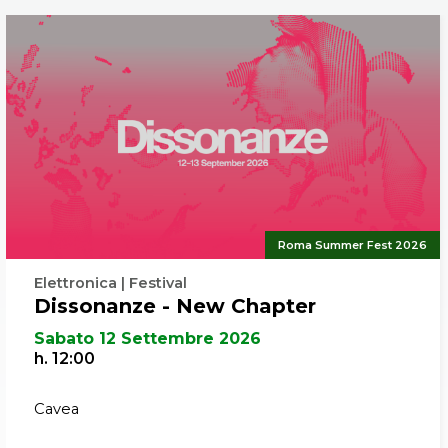
Gli spettato
Center rice
utilizzato i
rimborso;
Gli spettato
Parco della
muniti del 
Roma Summer Fest 2026
Elettronica | Festival
Dissonanze - New Chapter
Sabato 12 Settembre 2026
h. 12:00
Cavea