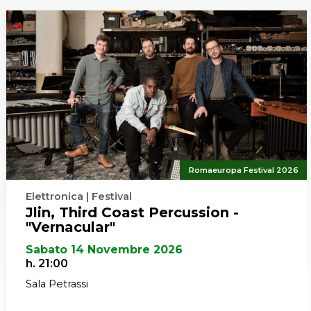
mite Call
o di pagamento
ichiesta di
ll’Auditorium
botteghino
 settembre 2024
Romaeuropa Festival 2026
Elettronica | Festival
Jlin, Third Coast Percussion -
"Vernacular"
Sabato 14 Novembre 2026
h. 21:00
Sala Petrassi