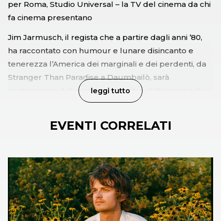
per Roma, Studio Universal – la TV del cinema da chi
fa cinema presentano
Jim Jarmusch, il regista che a partire dagli anni ’80,
ha raccontato con humour e lunare disincanto e
tenerezza l’America dei marginali e dei perdenti, da
Stranger Than Paradise a Daumbailò, sarà
protagonista del prossimo incontro di “Viaggio nel
leggi tutto
cinema americano” che la Fondazione Cinema per
Roma e Studio Universal, dopo il grande successo
EVENTI CORRELATI
della Festa del cinema di ottobre, ripropongono a
cura di Antonio Monda e Mario Sesti. I film di
Jarmusch, che hanno trasformato le inquadrature
disincarnate e povere del cinema americano
indipendente in una scrittura personale al servizio di
un occhio inconfondibile, ritorneranno sullo schermo
nelle sequenze amatissime dal pubblico di pellicole