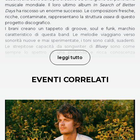
musicale mondiale. Il loro ultimo album
In Search of Better
Days
ha riscosso un enorme successo. Le composizioni fresche,
ricche, contaminate, rappresentano la struttura
ossea
di questo
progetto discografico.
I brani creano un tappeto di groove, soul e funk, marchio
caratteristico di questa band. Le melodie viaggiano verso
sonorità nuove e mai sperimentate, i toni sono caldi, suadenti.
Le strepitose capacità da songwriter di
Bluey
sono come
sempre lo spettro di una profonda e ricca conoscenza
leggi tutto
musicale, dove passione e narrazione si fondono insieme per
ottenere uno dei dischi più belli della storia degli Incognito.
EVENTI CORRELATI