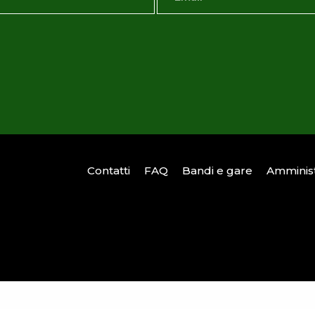
Contatti
FAQ
Bandi e gare
Amminist