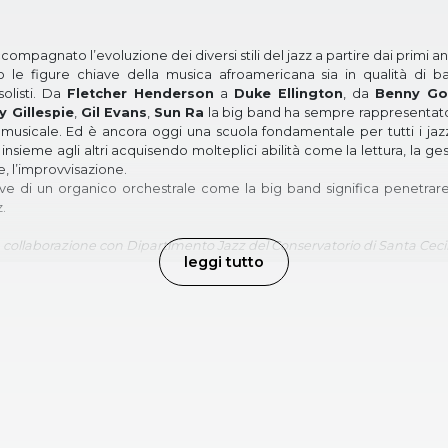
ompagnato l’evoluzione dei diversi stili del jazz a partire dai primi anni
o le figure chiave della musica afroamericana sia in qualità di ba
solisti. Da
Fletcher Henderson
a
Duke Ellington
, da
Benny G
y Gillespie
,
Gil Evans
,
Sun Ra
la big band ha sempre rappresentato
usicale. Ed è ancora oggi una scuola fondamentale per tutti i jazzis
nsieme agli altri acquisendo molteplici abilità come la lettura, la ge
, l’improvvisazione.
ove di un organico orchestrale come la big band significa penetrare
.
n collaborazione con Dipartimento Jazz del Conservatorio di Santa Cecil
leggi tutto