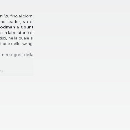
 ‘20 fino ai giorni
nd leader, sia di
oodman
a
Count
 un laboratorio di
ti, nella quale si
stione dello swing,
 nei segreti della
ia