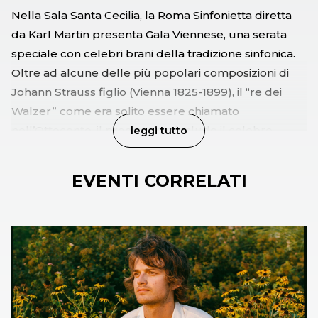
Nella Sala Santa Cecilia, la Roma Sinfonietta diretta
da Karl Martin presenta Gala Viennese, una serata
speciale con celebri brani della tradizione sinfonica.
Oltre ad alcune delle più popolari composizioni di
Johann Strauss figlio (Vienna 1825-1899), il “re dei
Walzer” come era solito essere chiamato
nell’Ottocento, il programma include il celebre
leggi tutto
Valzer dei fiori da Lo Schiaccianoci di Ciaikovsky, due
danze ungheresi di Brahms e l’Ouverture tratta
EVENTI CORRELATI
dall’opera Orfeo all’Inferno di Offenbach. Si tratta
melodie famose, che rievocano il clima magico di
un’età scomparsa, trasfigurata dalla memoria, che ne
ha fatto, nell’immaginario collettivo, un luogo,
sospeso nel tempo, di serenità, di pace, di speranza,
quanto mai adatto all’atmosfera delle feste di fine
d’anno e all’attesa dell’anno nuovo.