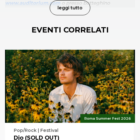
www.auditorium.com
o presso botteghino
leggi tutto
dell’Auditorium Parco della Musica Ennio Morricone.
I
voucher saranno
disponibili/scaricabili
da venerdì 14
EVENTI CORRELATI
marzo ore 15:00.
Il biglietto è valido per l’ingresso, con fila prioritaria,
entro e non oltre 10 minuti prima dall’orario di inizio
dell’evento. Trascorso tale termine il biglietto perde la
sua validità, e priorità in ingresso viene data a chi sia
eventualmente in fila d’attesa.
Roma Summer Fest 2026
Pop/Rock | Festival
Djo (SOLD OUT)