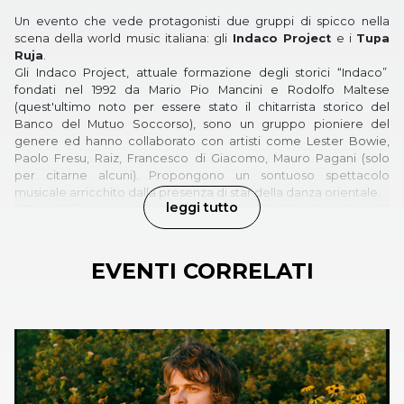
Un evento che vede protagonisti due gruppi di spicco nella
scena della world music italiana: gli
Indaco Project
e i
Tupa
Ruja
.
Gli Indaco Project, attuale formazione degli storici “Indaco”
fondati nel 1992 da Mario Pio Mancini e Rodolfo Maltese
(quest'ultimo noto per essere stato il chitarrista storico del
Banco del Mutuo Soccorso), sono un gruppo pioniere del
genere ed hanno collaborato con artisti come Lester Bowie,
Paolo Fresu, Raiz, Francesco di Giacomo, Mauro Pagani (solo
per citarne alcuni). Propongono un sontuoso spettacolo
musicale arricchito dalla presenza di star della danza orientale.
leggi tutto
I
Tupa Ruja
presentano un vero e proprio “viaggio nei suoni”
che attraversa tempi e culture e che fa incontrare strumenti
provenienti da luoghi e mondi differenti, come ad esempio il
didgeridoo, (lo strumento tradizionale aborigeno australiano).
EVENTI CORRELATI
Il tutto si fonde con molteplici espressioni della voce,
dall’improvvisazione al canto armonico (proprio della cultura
della Mongolia), a canzoni originali che riscoprono lingue e
dialetti lontani attraverso i suoni più moderni del pianoforte fino
a sposarsi con sonorità elettroniche contemporanee.
Ospiti d’eccezione della serata
Antonello Salis
alla fisarmonica
e
Giovanna Famulari
al violoncello.