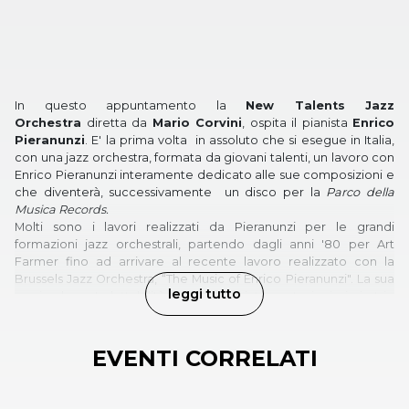
In questo appuntamento la
New Talents Jazz
Orchestra
diretta da
Mario Corvini
, ospita il pianista
Enrico
Pieranunzi
. E' la prima volta in assoluto che si esegue in Italia,
con una jazz orchestra, formata da giovani talenti, un lavoro con
Enrico Pieranunzi interamente dedicato alle sue composizioni e
che diventerà, successivamente un disco per la
Parco della
Musica Records.
Molti sono i lavori realizzati da Pieranunzi per le grandi
formazioni jazz orchestrali, partendo dagli anni '80 per Art
Farmer fino ad arrivare al recente lavoro realizzato con la
Brussels Jazz Orchestra, “The Music of Enrico Pieranunzi". La sua
leggi tutto
musica ha un'adattabilità a molteplici interpretazioni: sia in trio
che in big band le sue melodie ispirano colori nuovi nelle
orchestrazioni.
EVENTI CORRELATI
L'estate delle meraviglie - Regione Lazio