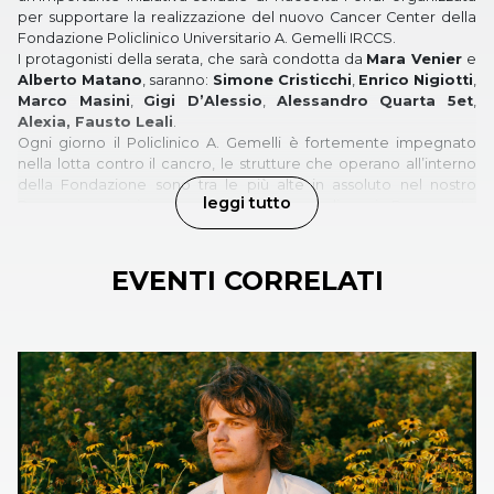
per supportare la realizzazione del nuovo Cancer Center della
Fondazione Policlinico Universitario A. Gemelli IRCCS.
I protagonisti della serata, che sarà condotta da
Mara Venier
e
Alberto Matano
, saranno:
Simone Cristicchi
,
Enrico Nigiotti
,
Marco Masini
,
Gigi D’Alessio
,
Alessandro Quarta 5et
,
Alexia, Fausto Leali
.
Ogni giorno il Policlinico A. Gemelli è fortemente impegnato
nella lotta contro il cancro, le strutture che operano all’interno
della Fondazione sono tra le più alte in assoluto nel nostro
leggi tutto
Paese con un incremento costante negli anni. Per queste
ragioni si è deciso di realizzare un grande Cancer Center, un
centro specializzato che riunisce in maniera integrata le
competenze esistenti per offrire un’assistenza sempre più
EVENTI CORRELATI
efficace e personalizzata, in cui il paziente oncologico viene
accompagnato in tutte le fasi del suo percorso diagnostico,
terapeutico e riabilitativo.