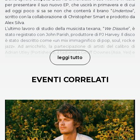
per presentare il suo nuovo EP, che uscirà in primavera e di cui
ad oggi poco si sa se non che conterrà il brano “
Undertow
”,
scritto con la collaborazione di Christopher Smart e prodotto da
Alex Silva.
L’ultimo lavoro di studio della musicista texana, “
We Dissolve
”, è
stato registrato con John Parish, produttore di PJ Harvey. Il disco
è stato descritto come «un mix immaginifico di pop, soul, rock e
jazz». Ad arricchirlo, la partecipazione di artisti del calibro di
Adrian Utley (Portishead), il tastierista Geoff Downes (Asia, Yes) e
leggi tutto
il chitarrista di drone metal Stephen O’Malley dei Sunn O))).
EVENTI CORRELATI