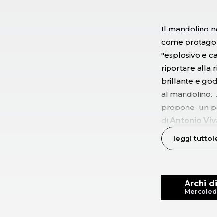
Il mandolino 
come protagoni
"esplosivo e c
riportare alla
brillante e g
al mandolino.
propone un per
di
Antonio
Viv
utilizzi più sm
leggi tutto
l
virtuosismo di 
Sebastian Ba
vivaldiani. Gra
Archi di
danze ed arie
Mercoledì
-------------------