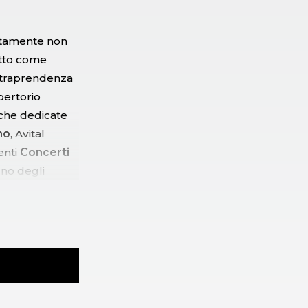
rtamente non
tto come
intraprendenza
pertorio
che dedicate
no
, Avital
enti
Concerti
uno degli
oi ascoltare il
iano
di
Johann
oprio ai modelli
e
Antiche
di
Nino Rota
.