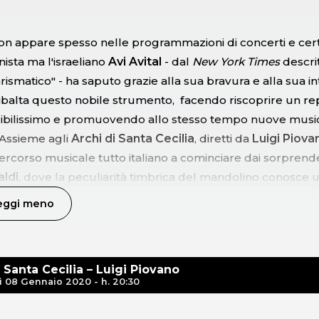
non appare spesso nelle programmazioni di concerti e ce
sta ma l'israeliano
Avi Avital
- dal
New York Times
descri
arismatico" - ha saputo grazie alla sua bravura e alla sua 
 ribalta questo nobile strumento, facendo riscoprire un re
odibilissimo e promuovendo allo stesso tempo nuove musi
 Assieme agli
Archi di Santa Cecilia
, diretti da
Luigi Piova
corso musicale tutto italiano a cominciare dai sorprend
aldi
, dove la peculiarità timbrica del mandolino conosce 
aglianti dell'intero repertorio per lo strumento. Possiamo p
eggi meno
Avital anche in una trascrizione del celebre
Concerto Ital
ch
, scritto in origine per il solo clavicembalo, e ispirato pr
n finale per gli Archi di Santa Cecilia con l'esecuzione dell
 Santa Cecilia – Luigi Piovano
di
Ottorino Respighi
e il trascinante
Concerto per archi
 08 Gennaio 2020 - h. 20:30
-----------------