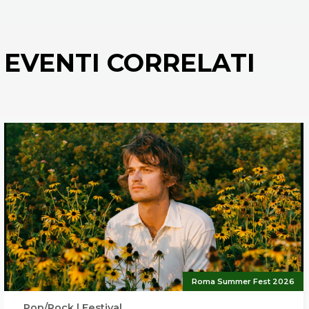
Durata del co
Prima parte: 35
Intervallo
EVENTI CORRELATI
Seconda e terz
Archi di Santa Cec
Luigi Piovano
dire
Avi Avital
mandoli
Roma Summer Fest 2026
Pop/Rock | Festival