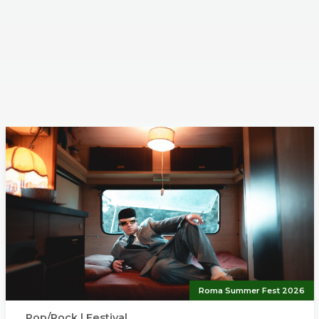
ncerto
' circa
a parte: 35' circa
ilia
ttore e clavicembalista
no
Roma Summer Fest 2026
Pop/Rock | Festival