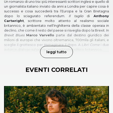
Un romanzo di uno tra i più interessanti scrittori inglesi e quello di
un giornalista italiano inviato da anni a Londra per capire cosa è
successo e cosa succederà tra l’Europa e la Gran Bretagna
dopo lo sciagurato referendum.
Il taglio
di
Anthony
Cartwright
, scrittore molto attento al realismo sociale
britannico, è ambientato nell’Inghilterra della classe operaia in
declino, che come il resto del paese si risveglia dopo la Brexit. In
Brexit Blues
Marco Varvello
parte dal destino giuridico dei
milioni di europei che vivono oltremanica, 700mila gli italiani, e
sceglie il grottesco per immaginare il dopo. A
Libri Come
i due
autori in dialogo sul più recente pasticcio politico britannico.
leggi tutto
EVENTI CORRELATI