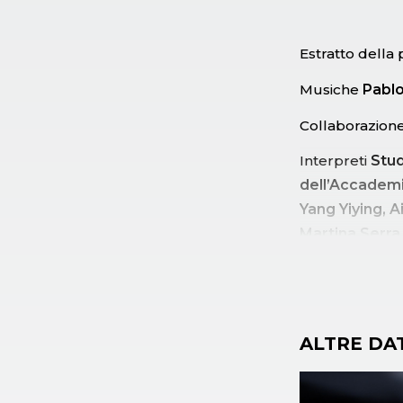
Estratto della
Musiche
Pablo
Collaborazion
Interpreti
Stud
dell’Accademi
Yang Yiying, A
Martina Serra,
Esposito, Sara
Granada, Lucr
ALTRE DA
Ouverture
è il
Danza 2019, pr
tomorrow?
, i