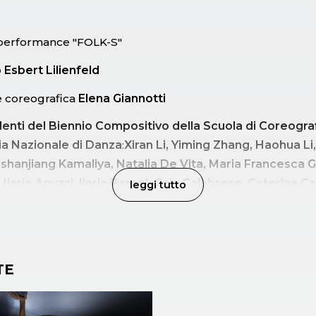
 performance "FOLK-S"
 Esbert Lilienfeld
e coreografica
Elena Giannotti
enti del Biennio Compositivo della Scuola di Coreogra
a Nazionale di Danza
:
Xiran Li, Yiming Zhang, Haohua Li,
ishanjiang Kamaliya, Natalia De Vita, Maria Francesca 
 Ilaria Aguzzi, Ilaria Baroni, Gaia Calabrese, Caterina C
leggi tutto
 Ferrigno, Raffaella Mencarelli, Virginia Picchi, Laura N
ezia Santonocito, Jiaqi Wang
TE
 titolo con il quale Alessandro Sciarroni, Leone d’oro della
esenta l’estratto iniziale della performance
FOLK-S will yo
conica opera coreografica creata nel 2012 e basata sullo
Sc